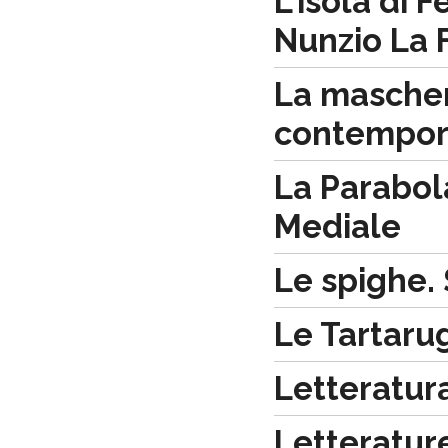
L'isola di 
Nunzio La 
La mascher
contempo
La Parabola
Mediale
Le spighe. 
Le Tartarug
Letteratura
Letterature