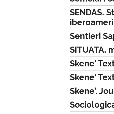
SENDAS. Stu
iberoamer
Sentieri Sa
SITUATA. m
Skene' Text
Skene' Text
Skene'. Jo
Sociologic