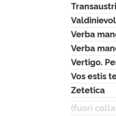
Transaustr
Valdinievol
Verba manen
Verba manen
Vertigo. Pe
Vos estis t
Zetetica
(fuori coll