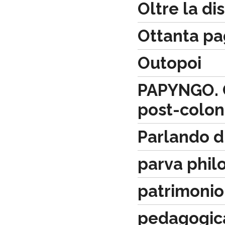
Oltre la dis
Ottanta pag
Outopoi
PAPYNGO. Co
post-coloni
Parlando di
parva phil
patrimonio 
pedagogic