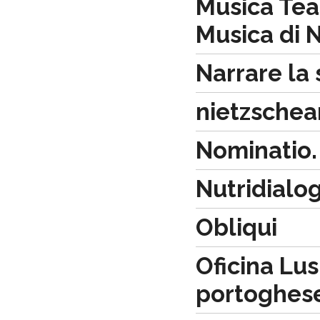
Musica Tea
Musica di 
Narrare la 
nietzsche
Nominatio.
Nutridialo
Obliqui
Oficina Lus
portoghes