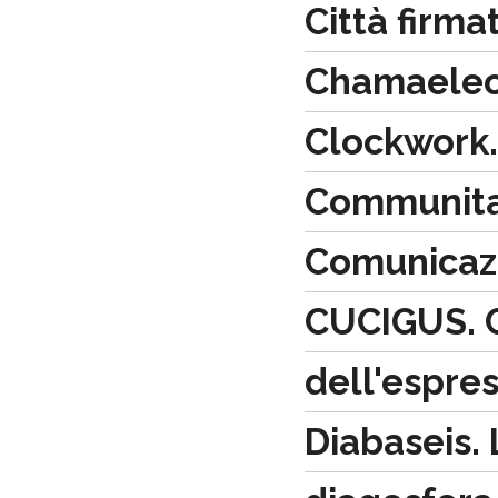
Città firma
Chamaeleo
Clockwork.
Communit
Comunicazi
CUCIGUS. C
dell'espre
Diabaseis. 