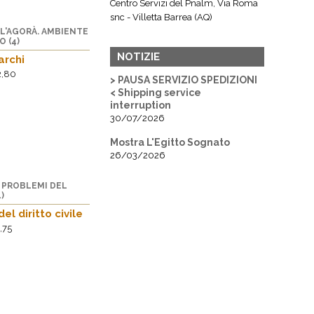
Centro Servizi del Pnalm, Via Roma
snc - Villetta Barrea (AQ)
L'AGORÀ. AMBIENTE
Presentazione del libro
O (4)
Tedesco ma non troppo
NOTIZIE
archi
25/08/2026
2,80
> PAUSA SERVIZIO SPEDIZIONI
Biblioteca cantonale di Bellinzona,
< Shipping service
Corte esternaViale Stefano Franscini
interruption
30A - Bellinzona (Svizzera)
30/07/2026
Mostra L'Egitto Sognato
26/03/2026
E PROBLEMI DEL
)
el diritto civile
,75