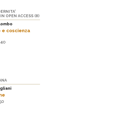
ERNITA'
IN OPEN ACCESS (8)
lombo
 e coscienza
,40
ANA
gliani
ane
50