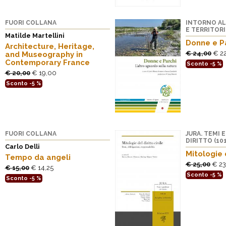
FUORI COLLANA
INTORNO AL
E TERRITORI
Matilde Martellini
Donne e P
Architecture, Heritage,
€ 24,00
€ 2
and Museography in
Contemporary France
Sconto -5 %
€ 20,00
€ 19,00
Sconto -5 %
FUORI COLLANA
JURA. TEMI 
DIRITTO (101
Carlo Delli
Mitologie d
Tempo da angeli
€ 25,00
€ 23
€ 15,00
€ 14,25
Sconto -5 %
Sconto -5 %