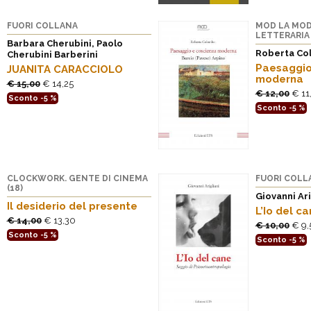
FUORI COLLANA
MOD LA MOD
LETTERARIA 
Barbara Cherubini, Paolo
Roberta Co
Cherubini Barberini
Paesaggio
JUANITA CARACCIOLO
moderna
€ 15,00
€ 14,25
€ 12,00
€ 11
Sconto -5 %
Sconto -5 %
CLOCKWORK. GENTE DI CINEMA
FUORI COLL
(18)
Giovanni Ari
Il desiderio del presente
L’Io del c
€ 14,00
€ 13,30
€ 10,00
€ 9,
Sconto -5 %
Sconto -5 %