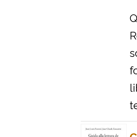
Q
R
s
f
l
t