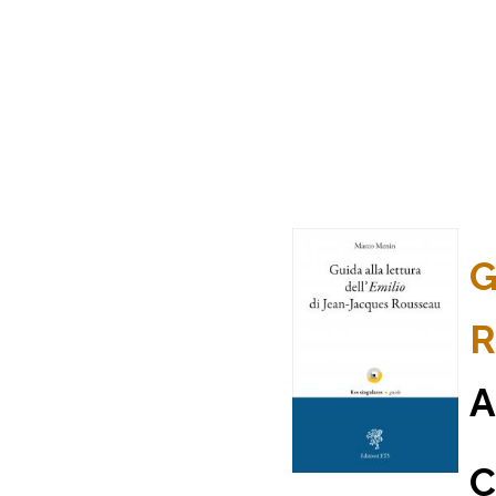
G
R
A
C