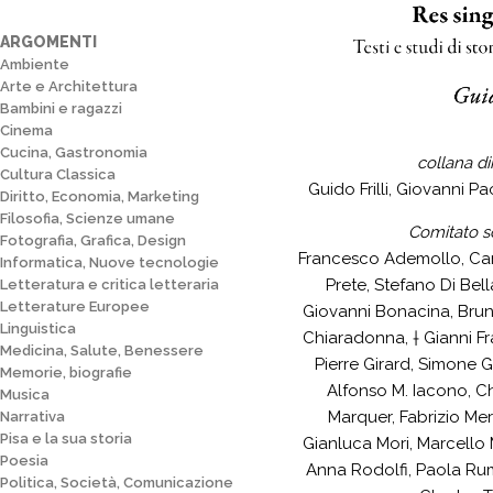
ARGOMENTI
Ambiente
Arte e Architettura
Bambini e ragazzi
Cinema
Cucina, Gastronomia
collana di
Cultura Classica
Guido Frilli, Giovanni P
Diritto, Economia, Marketing
Filosofia, Scienze umane
Comitato sc
Fotografia, Grafica, Design
Francesco Ademollo, Carl
Informatica, Nuove tecnologie
Prete, Stefano Di Bel
Letteratura e critica letteraria
Letterature Europee
Giovanni Bonacina, Bru
Linguistica
Chiaradonna, † Gianni F
Medicina, Salute, Benessere
Pierre Girard, Simone G
Memorie, biografie
Alfonso M. Iacono, Chr
Musica
Marquer, Fabrizio Mero
Narrativa
Pisa e la sua storia
Gianluca Mori, Marcello 
Poesia
Anna Rodolfi, Paola Ru
Politica, Società, Comunicazione