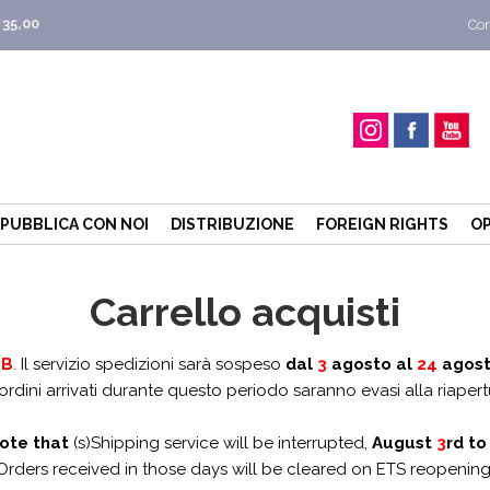
 35,00
Con
PUBBLICA CON NOI
DISTRIBUZIONE
FOREIGN RIGHTS
OP
Carrello acquisti
.B
.
Il servizio spedizioni sarà sospeso
dal
3
agosto al
24
agos
 ordini arrivati durante questo periodo saranno evasi alla riapert
ote that
(s)Shipping service will be interrupted,
August
3
rd t
Orders received in those days will be cleared on ETS reopening