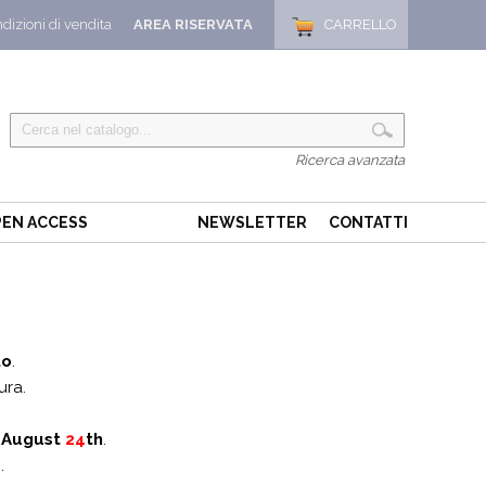
dizioni di vendita
AREA RISERVATA
CARRELLO
Ricerca avanzata
EN ACCESS
NEWSLETTER
CONTATTI
to
.
ura.
o August
24
th
.
.