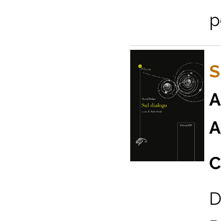
p
S
A
A
C
D