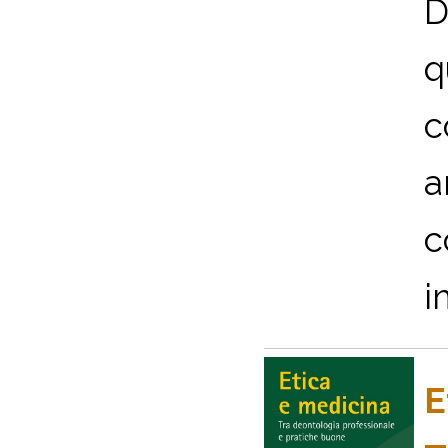
D
q
c
a
c
i
E