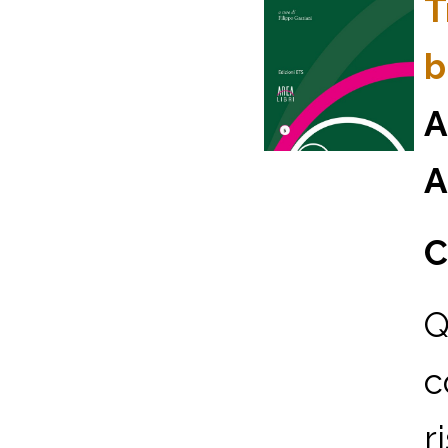
T
b
A
A
C
Q
c
r