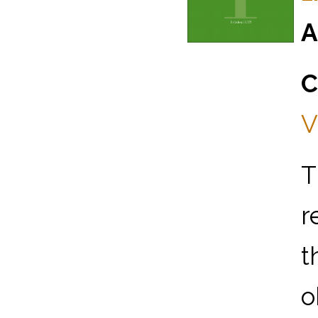
A
C
V
T
r
t
o