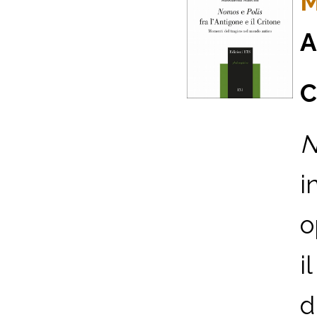
M
A
C
N
i
o
i
d