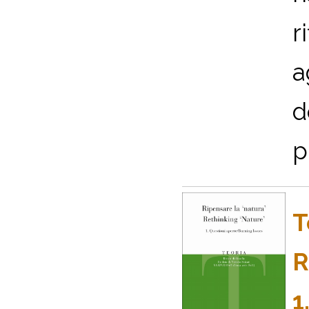
r
a
d
p
T
R
1