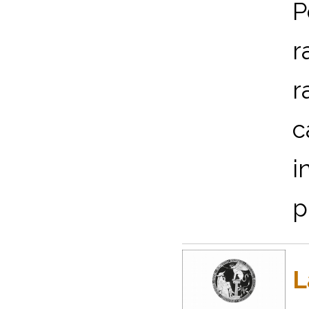
P
r
r
c
i
p
L