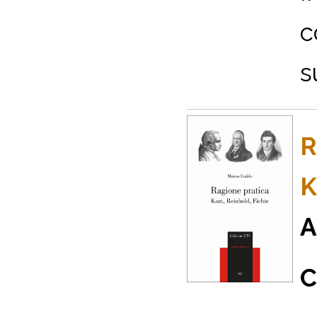
c
s
R
K
A
C