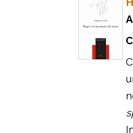
H
A
C
C
u
n
s
I