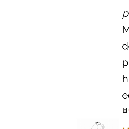
p
M
d
p
h
ed