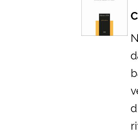
C
N
d
b
v
d
r