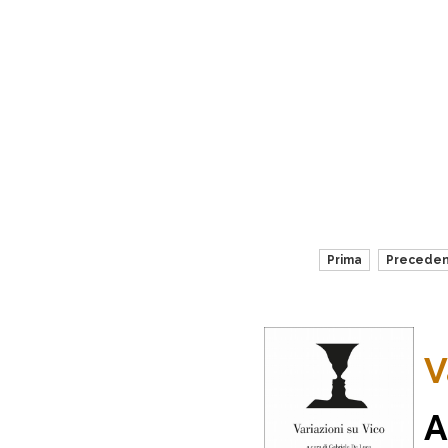
Prima
Precede
V
A