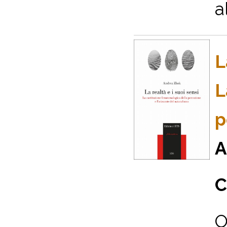
a
L
L
p
A
C
O