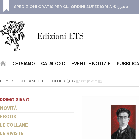
SPEDIZIONI GRATIS PER GLI ORDINI SUPERIORI A € 35,00
CHI SIAMO
CATALOGO
EVENTI E NOTIZIE
PUBBLICA
HOME
LE COLLANE
PHILOSOPHICA (78)
9788846726193
PRIMO PIANO
NOVITÀ
EBOOK
LE COLLANE
LE RIVISTE