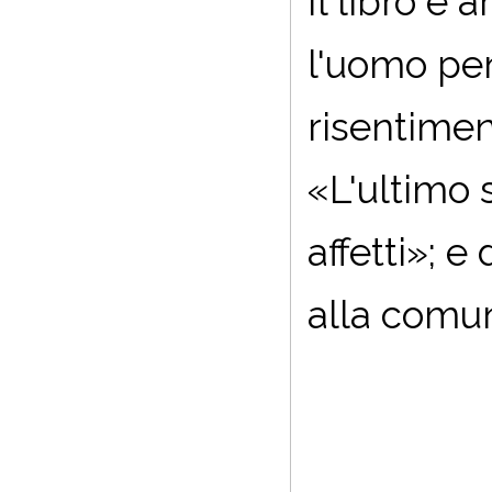
Il libro è 
l'uomo pen
risentimen
«L'ultimo
affetti»; e
alla comu