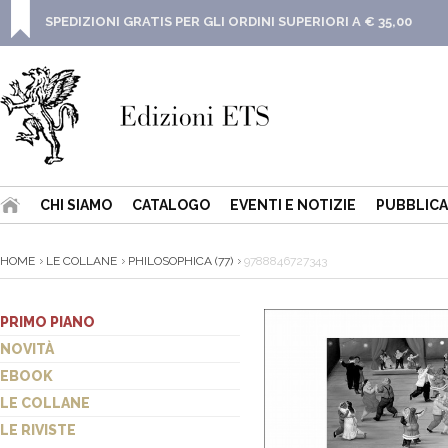
SPEDIZIONI GRATIS PER GLI ORDINI SUPERIORI A € 35,00
CHI SIAMO
CATALOGO
EVENTI E NOTIZIE
PUBBLICA
HOME
LE COLLANE
PHILOSOPHICA (77)
9788846727343
PRIMO PIANO
NOVITÀ
EBOOK
LE COLLANE
LE RIVISTE