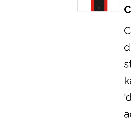
C
C
d
s
k
‘
a