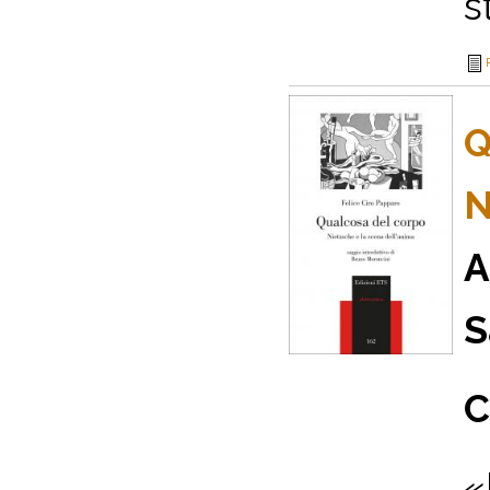
st
Q
N
A
S
C
«