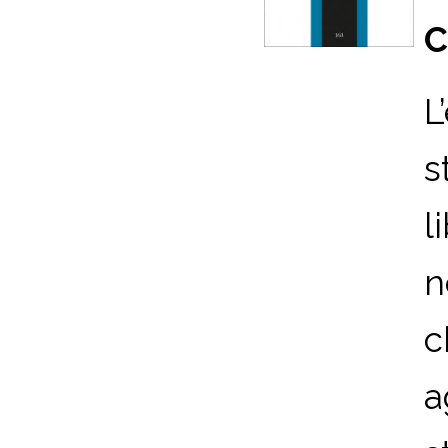
C
L
s
l
n
c
a