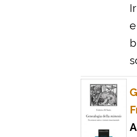
I
e
b
s
G
F
A