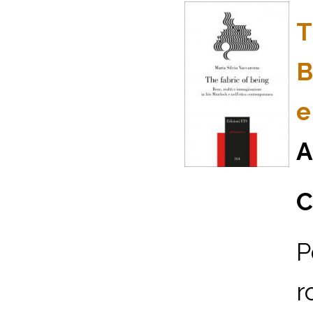
T
B
e
A
C
P
r