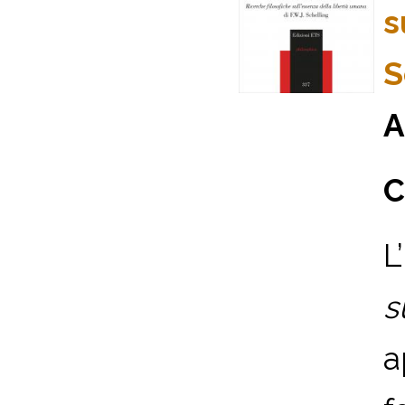
s
S
A
C
L
s
a