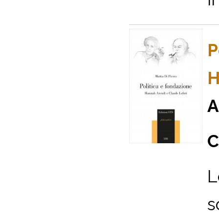
P
H
A
C
L
s