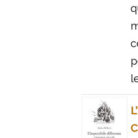
q
m
c
p
l
L
C