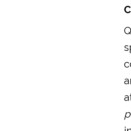
C
Q
s
c
a
a
p
i