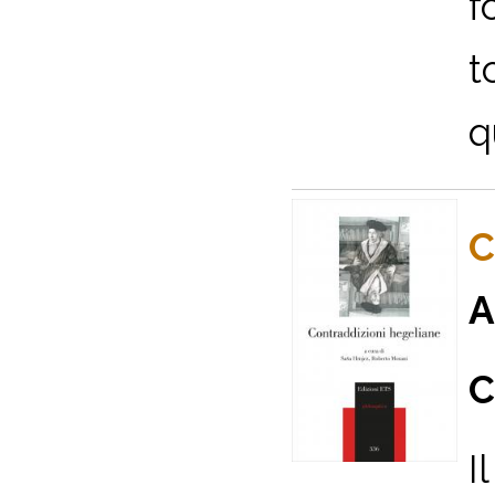
f
t
q
C
A
C
I