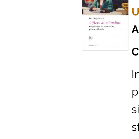
U
A
C
I
p
s
s