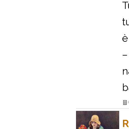
T
t
è
–
n
b
R