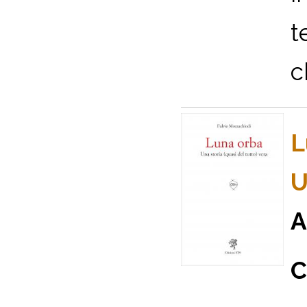
t
c
L
U
A
C