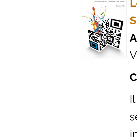
L
S
A
V
C
I
s
i