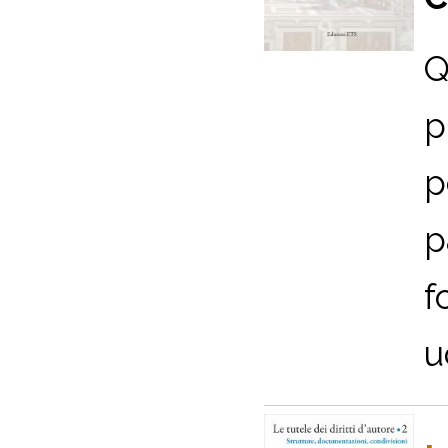
Q
p
p
p
f
u