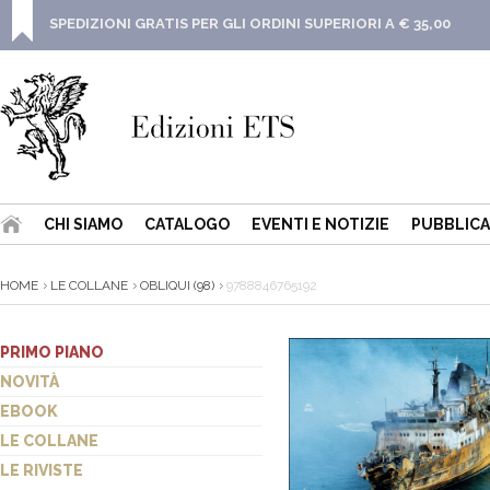
SPEDIZIONI GRATIS PER GLI ORDINI SUPERIORI A € 35,00
CHI SIAMO
CATALOGO
EVENTI E NOTIZIE
PUBBLICA
HOME
LE COLLANE
OBLIQUI (98)
9788846765192
PRIMO PIANO
NOVITÀ
EBOOK
LE COLLANE
LE RIVISTE