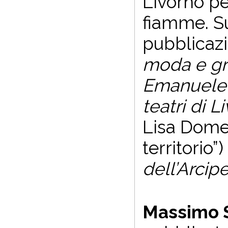
Livorno pe
fiamme. Sul
pubblicazi
moda e gra
Emanuele 
teatri di L
Lisa Domen
territorio”
dell’Arcip
Massimo S