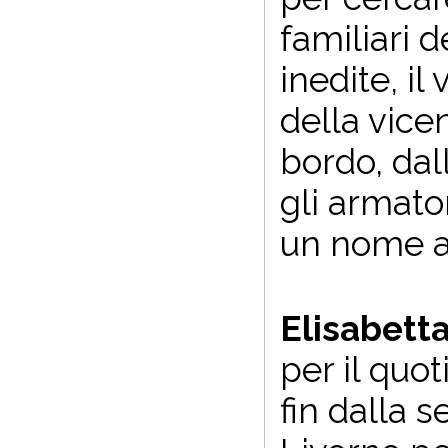
familiari 
inedite, i
della vicen
bordo, dal
gli armator
un nome al
Elisabetta
per il quo
fin dalla 