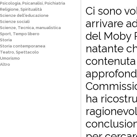
Psicologia, Psicanalisi, Psichiatria
C
i sono vo
Religione, Spiritualità
Scienze dell'educazione
arrivare a
Scienze sociali
Scienze, Tecnica, manualistica
del Moby P
Sport, Tempo libero
Storia
natante che
Storia contemporanea
Teatro, Spettacolo
contenuta 
Umorismo
Altro
approfondi
Commissio
ha ricostru
ragionevol
conclusio
per cercar