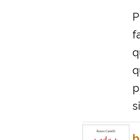
P
f
q
q
p
s
b