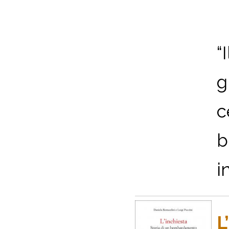
“
g
c
b
i
L