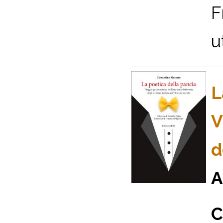
F
u
L
V
d
A
C