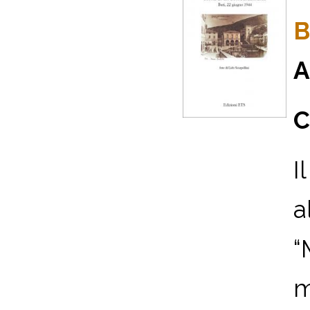
B
A
C
I
a
“
m