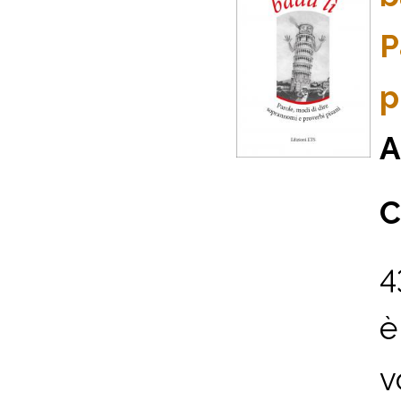
P
p
A
C
4
è
v