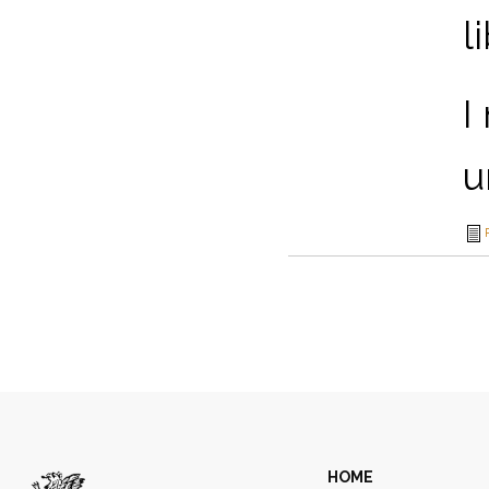
l
I
u
HOME