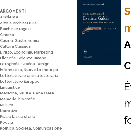
S
ARGOMENTI
Ambiente
Arte e Architettura
m
Bambini e ragazzi
Cinema
Cucina, Gastronomia
A
Cultura Classica
Diritto, Economia, Marketing
Filosofia, Scienze umane
C
Fotografia, Grafica, Design
Informatica, Nuove tecnologie
Letteratura e critica letteraria
Letterature Europee
É
Linguistica
Medicina, Salute, Benessere
Memorie, biografie
m
Musica
Narrativa
f
Pisa e la sua storia
Poesia
Politica, Società, Comunicazione