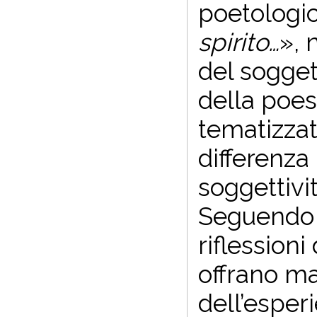
poetologi
spirito…
», 
del sogget
della poesi
tematizzata
differenza
soggettivi
Seguendo 
riflessioni
offrano ma
dell’esper