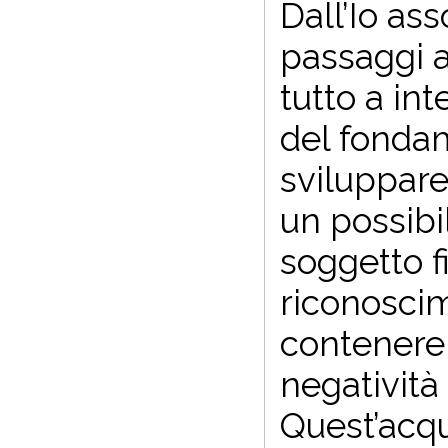
Dall’Io ass
passaggi a
tutto a in
del fondam
sviluppare
un possibil
soggetto f
riconoscim
contenere 
negatività
Quest’acqu