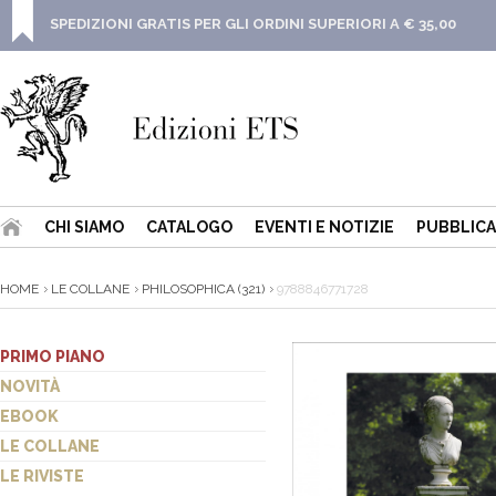
SPEDIZIONI GRATIS PER GLI ORDINI SUPERIORI A € 35,00
CHI SIAMO
CATALOGO
EVENTI E NOTIZIE
PUBBLICA
HOME
LE COLLANE
PHILOSOPHICA (321)
9788846771728
PRIMO PIANO
NOVITÀ
EBOOK
LE COLLANE
LE RIVISTE