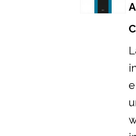
A
C
L
i
e
u
w