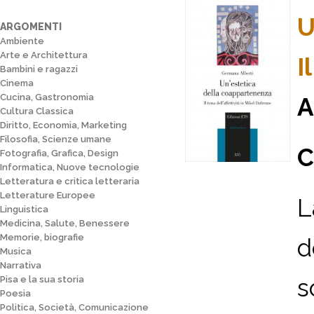
U
ARGOMENTI
Ambiente
Arte e Architettura
I
Bambini e ragazzi
Cinema
Cucina, Gastronomia
A
Cultura Classica
Diritto, Economia, Marketing
Filosofia, Scienze umane
C
Fotografia, Grafica, Design
Informatica, Nuove tecnologie
Letteratura e critica letteraria
Letterature Europee
L
Linguistica
Medicina, Salute, Benessere
Memorie, biografie
d
Musica
Narrativa
s
Pisa e la sua storia
Poesia
Politica, Società, Comunicazione