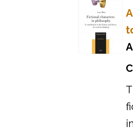
A
t
A
C
T
f
i