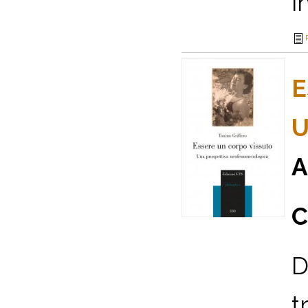
i
E
U
A
C
D
t