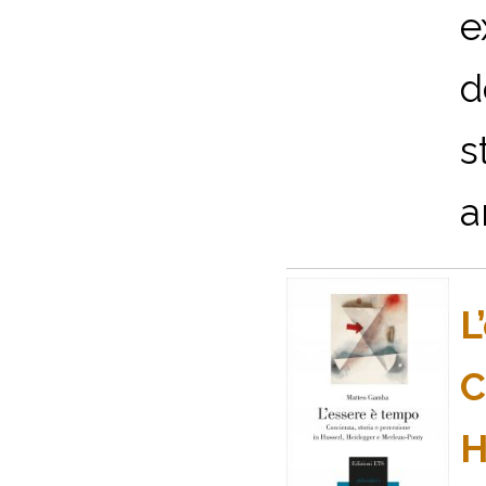
e
d
s
a
L
C
H