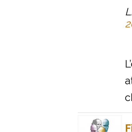
L
2
L
a
c
F