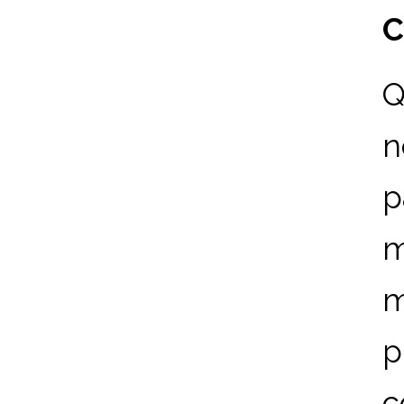
C
Q
n
p
m
m
p
c