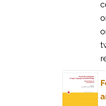
c
o
o
t
r
F
a