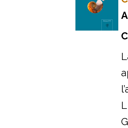
A
C
L
a
l
L
G