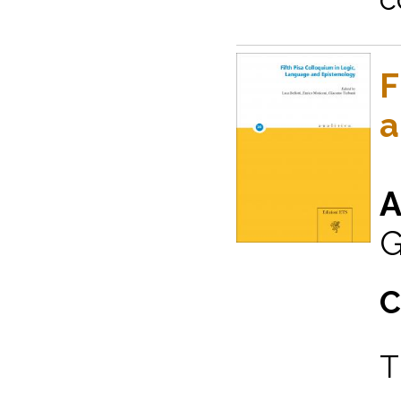
F
a
A
G
C
T