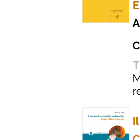
E
A
C
T
M
r
I
C