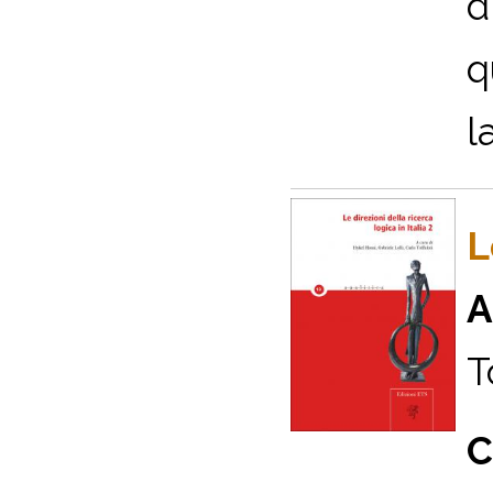
d
q
l
L
A
T
C