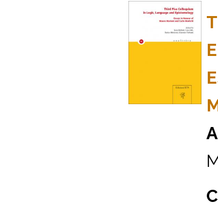
T
E
E
M
A
M
C