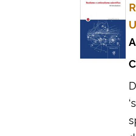
R
U
A
C
D
‘
s