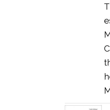
T
e
M
C
t
h
M