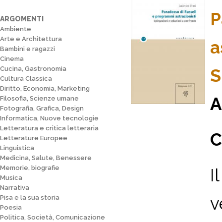
P
ARGOMENTI
Ambiente
Arte e Architettura
a
Bambini e ragazzi
Cinema
Cucina, Gastronomia
S
Cultura Classica
Diritto, Economia, Marketing
A
Filosofia, Scienze umane
Fotografia, Grafica, Design
Informatica, Nuove tecnologie
Letteratura e critica letteraria
C
Letterature Europee
Linguistica
Medicina, Salute, Benessere
Memorie, biografie
I
Musica
Narrativa
v
Pisa e la sua storia
Poesia
Politica, Società, Comunicazione