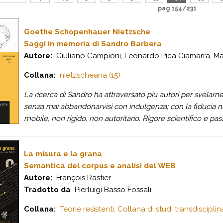
pag 154/231
Goethe Schopenhauer Nietzsche
Saggi in memoria di Sandro Barbera
Autore:
Giuliano Campioni, Leonardo Pica Ciamarra, M
Collana:
nietzscheana (15)
La ricerca di Sandro ha attraversato più autori per svelarne
senza mai abbandonarvisi con indulgenza; con la fiducia 
mobile, non rigido, non autoritario. Rigore scientifico e pass
La misura e la grana
Semantica del corpus e analisi del WEB
Autore:
François Rastier
Tradotto da
Pierluigi Basso Fossali
Collana:
Teorie resistenti. Collana di studi transdisciplina