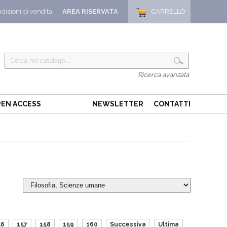
dizioni di vendita
AREA RISERVATA
CARRELLO
Ricerca avanzata
EN ACCESS
NEWSLETTER
CONTATTI
56
157
158
159
160
Successiva
Ultima