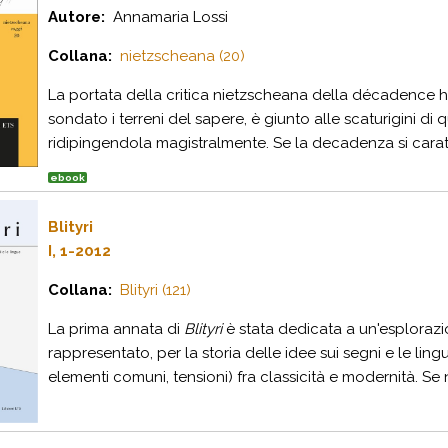
Autore:
Annamaria Lossi
Collana:
nietzscheana (20)
La portata della critica nietzscheana della décadence h
sondato i terreni del sapere, è giunto alle scaturigini d
ridipingendola magistralmente. Se la decadenza si caratte
ebook
Blityri
I, 1-2012
Collana:
Blityri (121)
La prima annata di
Blityri
è stata dedicata a un'esplorazi
rappresentato, per la storia delle idee sui segni e le lingue
elementi comuni, tensioni) fra classicità e modernità. Se n