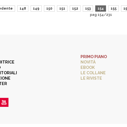
edente
148
149
150
151
152
153
154
155
1
pag 154/231
PRIMO PIANO
DITRICE
NOVITÀ
O
EBOOK
ITORIALI
LE COLLANE
ZIONE
LE RIVISTE
TER