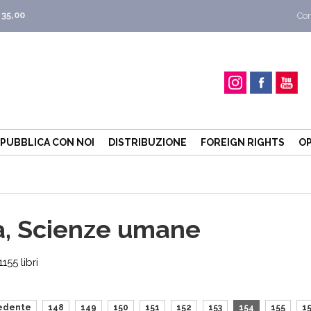
 35,00
Con
PUBBLICA CON NOI
DISTRIBUZIONE
FOREIGN RIGHTS
OP
ia, Scienze umane
55 libri
edente
148
149
150
151
152
153
154
155
1