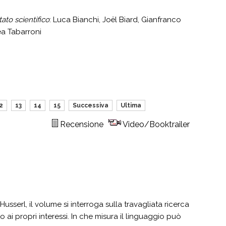
ato scientifico
: Luca Bianchi, Joël Biard, Gianfranco
rea Tabarroni
2
13
14
15
Successiva
Ultima
Recensione
Video/Booktrailer
usserl, il volume si interroga sulla travagliata ricerca
 ai propri interessi. In che misura il linguaggio può