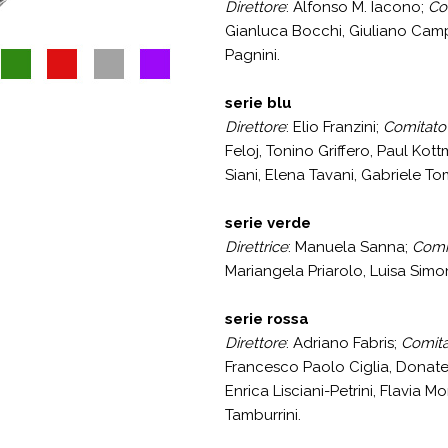
Direttore
: Alfonso M. Iacono;
Co
Gianluca Bocchi, Giuliano Campi
Pagnini.
serie blu
Direttore
: Elio Franzini;
Comitato 
Feloj, Tonino Griffero, Paul Ko
Siani, Elena Tavani, Gabriele To
serie verde
Direttrice
: Manuela Sanna;
Comit
Mariangela Priarolo, Luisa Simon
serie rossa
Direttore
: Adriano Fabris;
Comita
Francesco Paolo Ciglia, Donatel
Enrica Lisciani-Petrini, Flavia
Tamburrini.