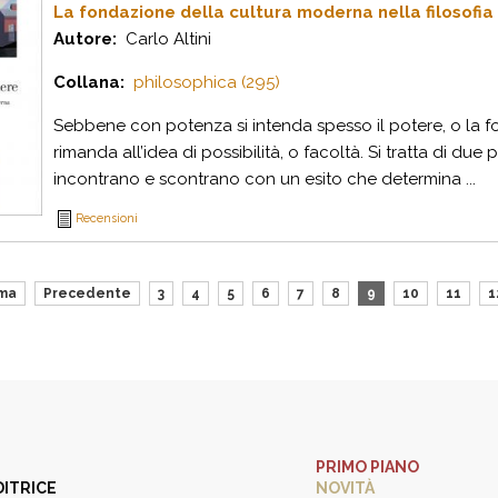
La fondazione della cultura moderna nella filosofia
Autore:
Carlo Altini
Collana:
philosophica (295)
Sebbene con potenza si intenda spesso il potere, o la fo
rimanda all’idea di possibilità, o facoltà. Si tratta di due 
incontrano e scontrano con un esito che determina ...
Recensioni
ima
Precedente
3
4
5
6
7
8
9
10
11
1
PRIMO PIANO
DITRICE
NOVITÀ