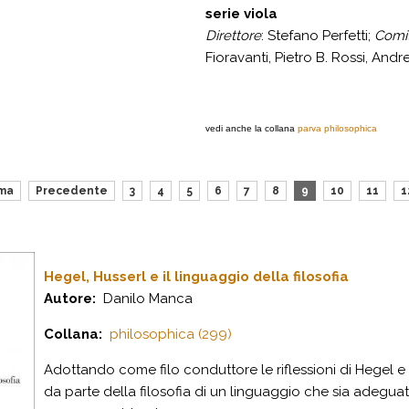
serie viola
Direttore
: Stefano Perfetti;
Comit
Fioravanti, Pietro B. Rossi, And
vedi anche la collana
parva philosophica
ima
Precedente
3
4
5
6
7
8
9
10
11
1
Hegel, Husserl e il linguaggio della filosofia
Autore:
Danilo Manca
Collana:
philosophica (299)
A
dottando come filo conduttore le riflessioni di Hegel e H
da parte della filosofia di un linguaggio che sia adeguato