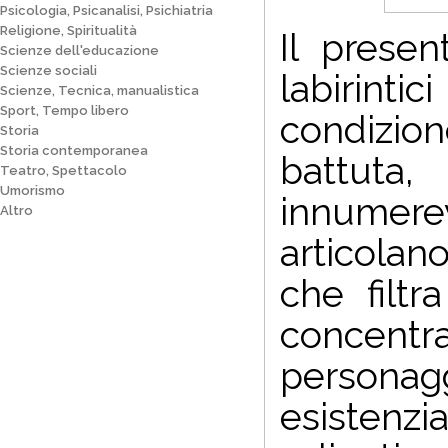
Psicologia, Psicanalisi, Psichiatria
Religione, Spiritualità
Il prese
Scienze dell'educazione
Scienze sociali
labirinti
Scienze, Tecnica, manualistica
Sport, Tempo libero
condizio
Storia
Storia contemporanea
battuta
Teatro, Spettacolo
Umorismo
innumere
Altro
articolan
che filtr
concentr
persona
esistenzi