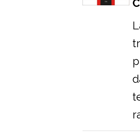
C
L
t
p
d
t
r