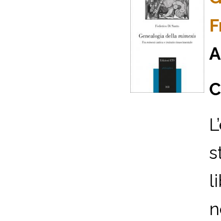
F
A
C
L
s
l
n