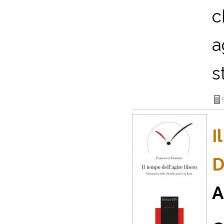
c
a
st
I
D
A