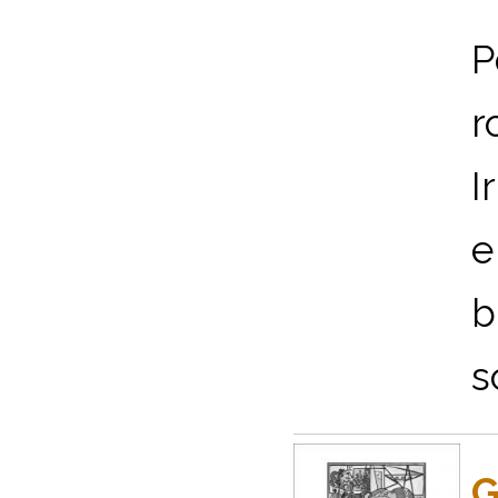
P
r
I
e
b
s
G