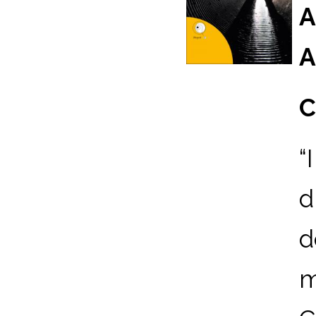
A
A
C
“
d
d
m