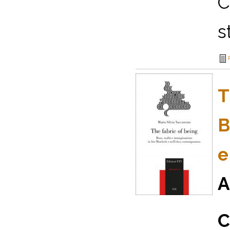
C
st
T
B
e
A
C