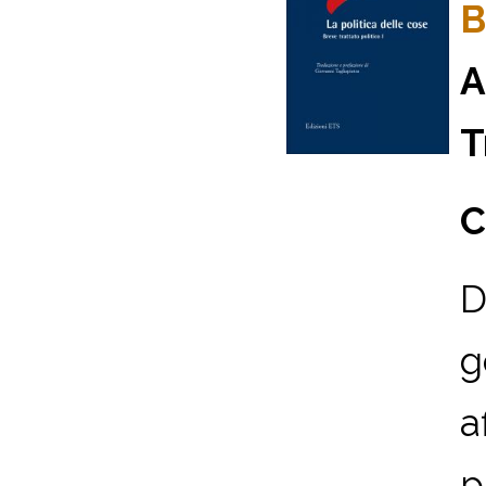
B
A
T
C
D
g
a
p