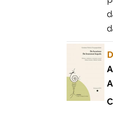
d
d
D
A
A
C