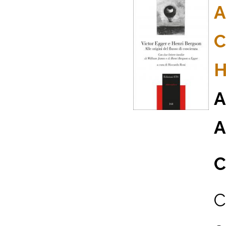
A
C
H
A
A
C
C