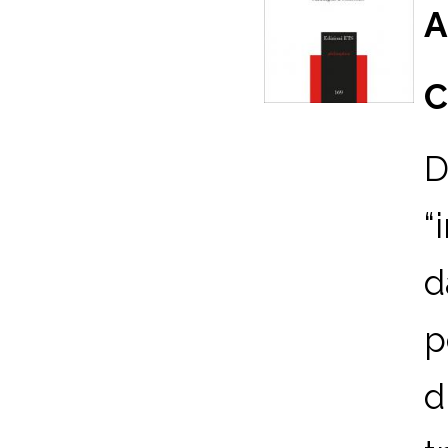
A
C
D
“
d
p
d