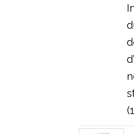
I
d
d
d
n
s
(1