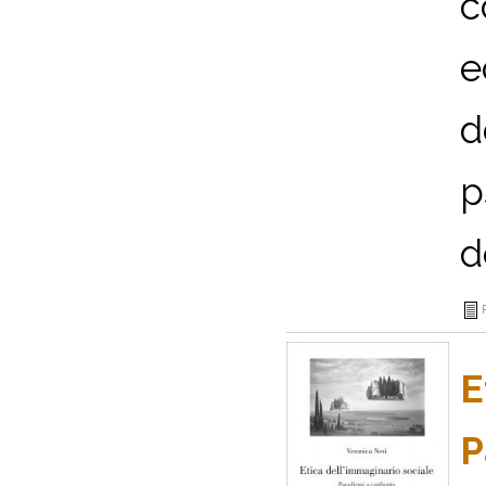
c
e
d
p
d
E
P