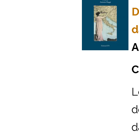
D
d
A
C
L
d
d