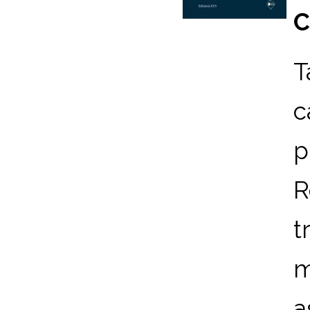
C
T
c
p
R
t
m
a