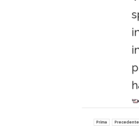
s
i
i
p
h
Prima
Precedente