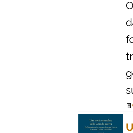
O
d
f
t
g
s
U