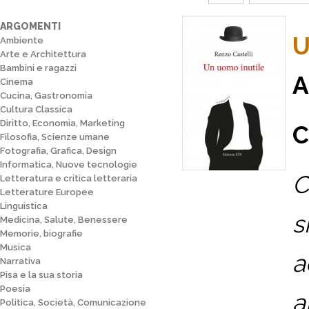
ARGOMENTI
U
Ambiente
Arte e Architettura
Bambini e ragazzi
A
Cinema
Cucina, Gastronomia
Cultura Classica
Diritto, Economia, Marketing
C
Filosofia, Scienze umane
Fotografia, Grafica, Design
Informatica, Nuove tecnologie
C
Letteratura e critica letteraria
Letterature Europee
Linguistica
s
Medicina, Salute, Benessere
Memorie, biografie
Musica
a
Narrativa
Pisa e la sua storia
Poesia
a
Politica, Società, Comunicazione