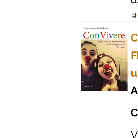
C
F
u
A
C
V