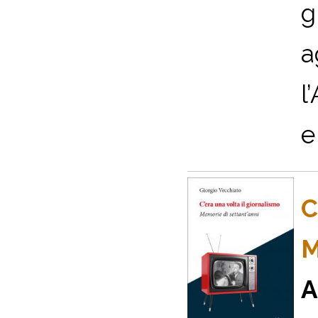
g
a
l
e 
C
M
A