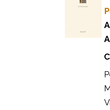
P
A
A
C
P
M
V