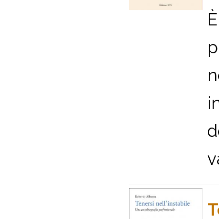
È
p
n
i
d
v
T