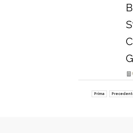
B
S
C
G
Prima
Precedent