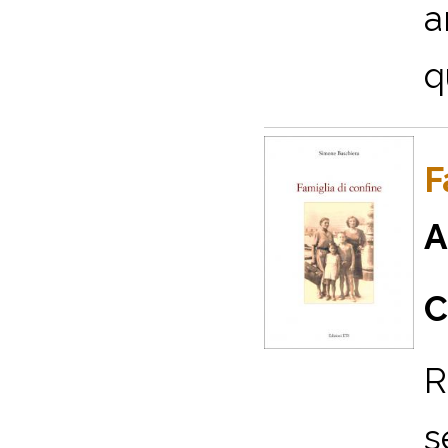
a
q
F
A
C
R
s