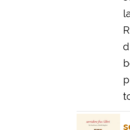
l
R
d
b
p
t
s