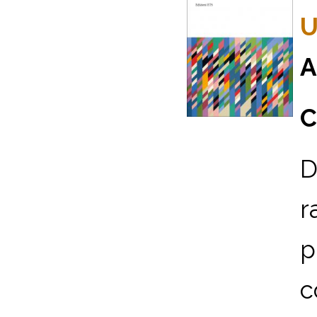
U
A
C
D
r
p
c