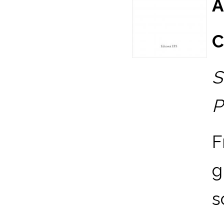
A
C
S
P
F
g
s