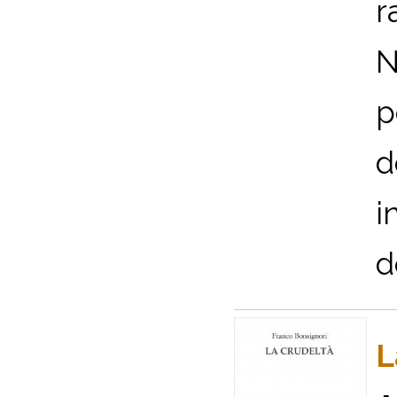
r
N
p
d
i
d
L