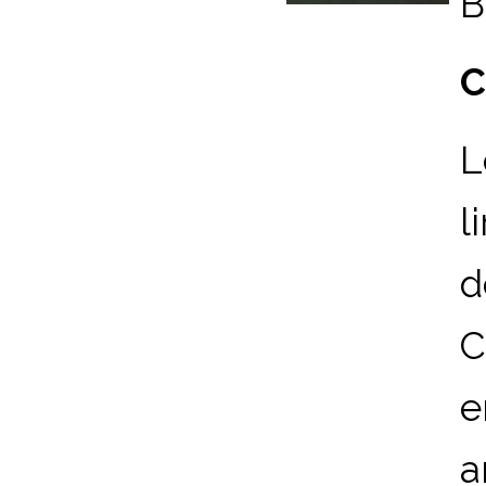
B
C
L
l
d
C
e
a