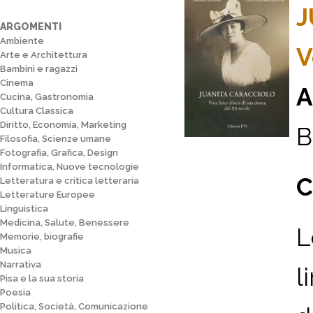
J
ARGOMENTI
Ambiente
V
Arte e Architettura
Bambini e ragazzi
Cinema
A
Cucina, Gastronomia
Cultura Classica
Diritto, Economia, Marketing
B
Filosofia, Scienze umane
Fotografia, Grafica, Design
Informatica, Nuove tecnologie
C
Letteratura e critica letteraria
Letterature Europee
Linguistica
Medicina, Salute, Benessere
L
Memorie, biografie
Musica
Narrativa
l
Pisa e la sua storia
Poesia
Politica, Società, Comunicazione