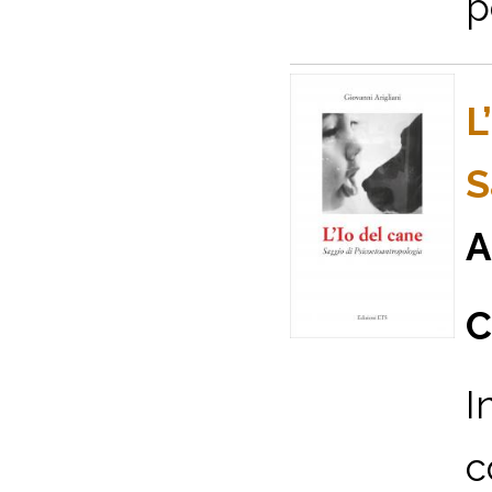
p
L
S
A
C
I
c