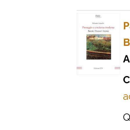
P
B
A
C
a
Q