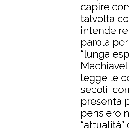
capire com
talvolta c
intende re
parola per 
“lunga esp
Machiavell
legge le 
secoli, con
presenta p
pensiero m
“attualità”