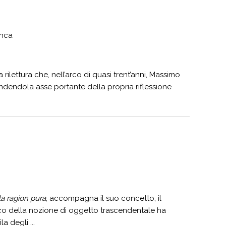
anca
rilettura che, nell’arco di quasi trent’anni, Massimo
ndendola asse portante della propria riflessione
lla ragion pura
, accompagna il suo concetto, il
ico della nozione di oggetto trascendentale ha
a degli ...