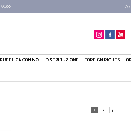
 35,00
Con
PUBBLICA CON NOI
DISTRIBUZIONE
FOREIGN RIGHTS
OP
1
2
3