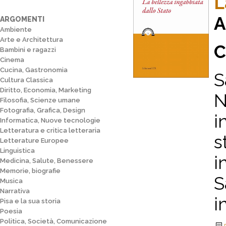
L
A
ARGOMENTI
Ambiente
Arte e Architettura
C
Bambini e ragazzi
Cinema
Cucina, Gastronomia
S
Cultura Classica
Diritto, Economia, Marketing
N
Filosofia, Scienze umane
Fotografia, Grafica, Design
i
Informatica, Nuove tecnologie
Letteratura e critica letteraria
s
Letterature Europee
Linguistica
i
Medicina, Salute, Benessere
Memorie, biografie
S
Musica
Narrativa
i
Pisa e la sua storia
Poesia
Politica, Società, Comunicazione