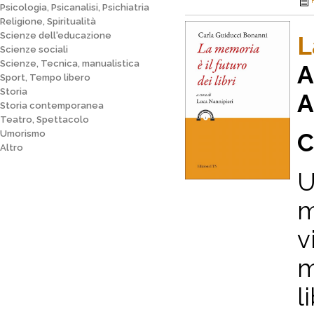
Psicologia, Psicanalisi, Psichiatria
Religione, Spiritualità
Scienze dell'educazione
L
Scienze sociali
Scienze, Tecnica, manualistica
A
Sport, Tempo libero
Storia
A
Storia contemporanea
Teatro, Spettacolo
Umorismo
C
Altro
U
m
v
m
l