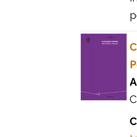
p
C
P
A
C
C