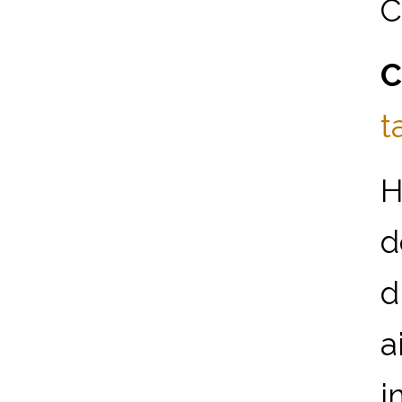
C
C
t
H
d
d
a
i