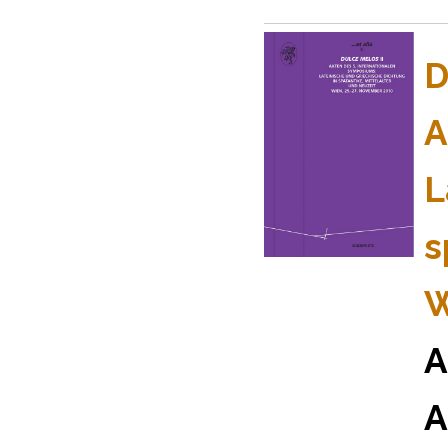
D
A
L
s
W
A
A