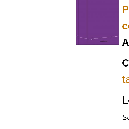
P
c
A
C
t
s