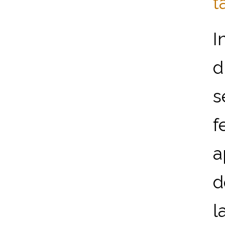
t
I
d
s
f
a
d
l