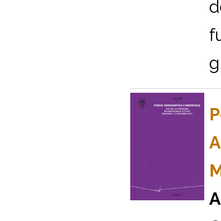
d
f
g
P
A
M
A