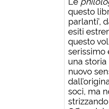
Le
philol
questo lib
parlanti’, 
esiti estr
questo vo
serissimo e
una storia
nuovo sens
dall’origi
soci, ma no
strizzando 