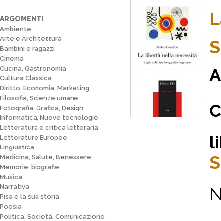
L
ARGOMENTI
Ambiente
Arte e Architettura
S
Bambini e ragazzi
Cinema
Cucina, Gastronomia
A
Cultura Classica
Diritto, Economia, Marketing
Filosofia, Scienze umane
C
Fotografia, Grafica, Design
Informatica, Nuove tecnologie
Letteratura e critica letteraria
l
Letterature Europee
Linguistica
S
Medicina, Salute, Benessere
Memorie, biografie
Musica
Narrativa
N
Pisa e la sua storia
Poesia
Politica, Società, Comunicazione