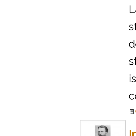
L
s
d
s
i
c
I