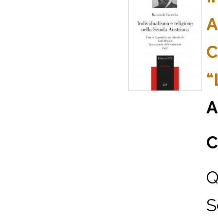
A
C
“
A
C
Q
S