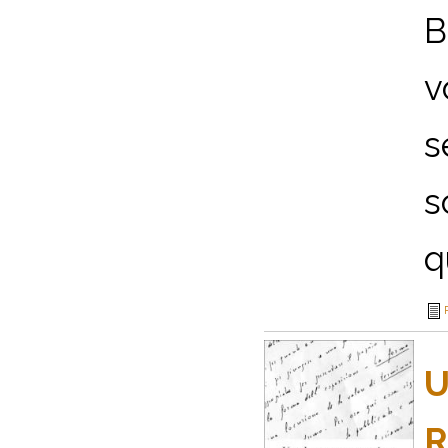
B
v
s
s
q
U
R