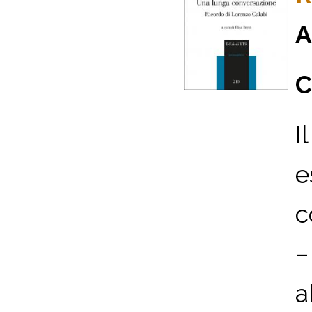
A
C
I
e
c
–
a