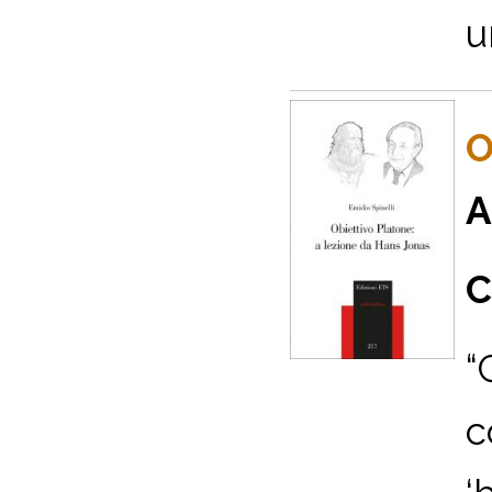
u
O
A
C
“
c