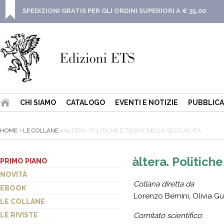
SPEDIZIONI GRATIS PER GLI ORDINI SUPERIORI A € 35,00
CHI SIAMO
CATALOGO
EVENTI E NOTIZIE
PUBBLICA
HOME
LE COLLANE
ÀLTERA. POLITICHE E TEORIE DELLA SESSUALITÀ
àltera. Politich
PRIMO PIANO
NOVITÀ
Collana diretta da
EBOOK
Lorenzo Bernini, Olivia G
LE COLLANE
LE RIVISTE
Comitato scientifico
: