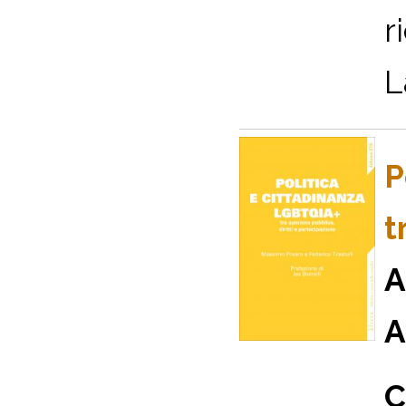
r
L
P
t
A
A
C