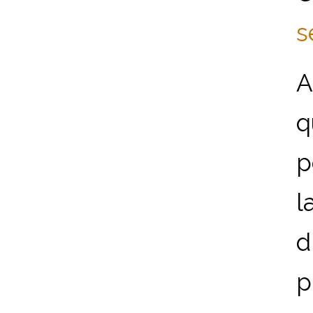
s
A
q
p
l
d
p