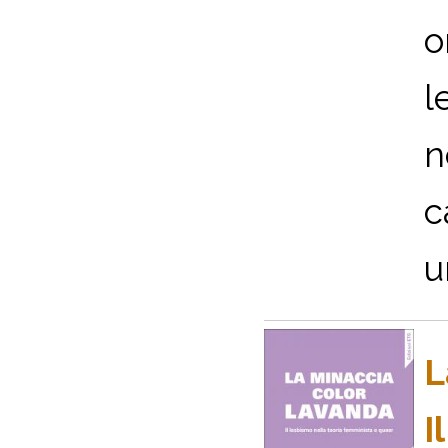
o
l
n
c
u
L
I