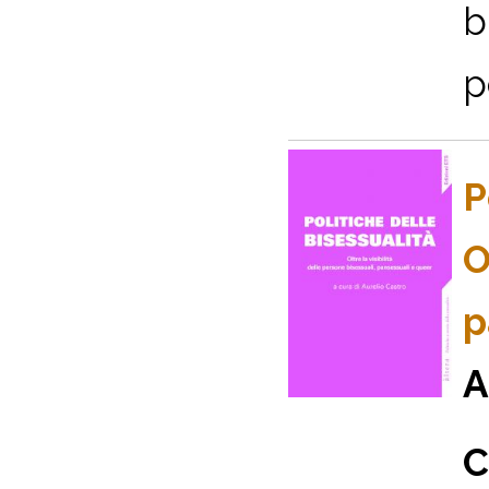
b
p
P
O
p
A
C