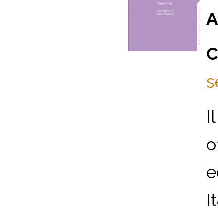
A
C
s
I
o
e
I