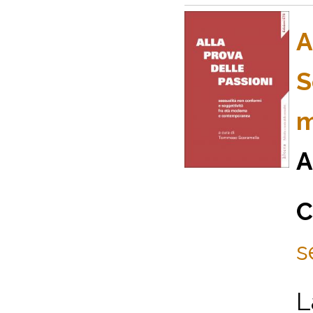
A
S
m
A
C
s
L