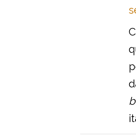
s
C
q
p
d
b
i