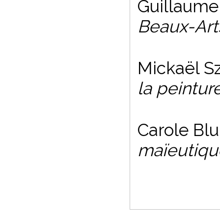
Guillaume
Beaux-Art
Mickaël S
la peintur
Carole Bl
maïeutiqu