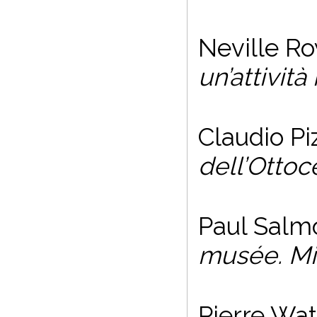
Neville R
un’attivit
Claudio Pi
dell’Ottoc
Paul Salm
musée. Mic
Pierre Wa