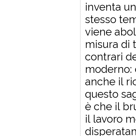
inventa uno
stesso tem
viene abol
misura di t
contrari de
moderno: c
anche il r
questo sa
è che il b
il lavoro 
disperatam