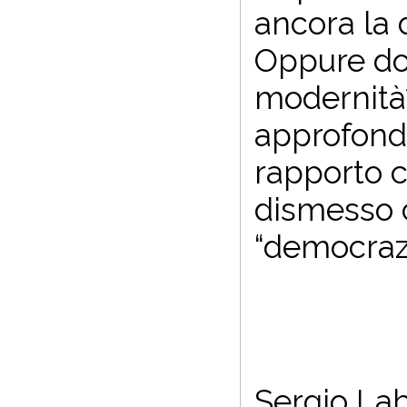
ancora la 
Oppure do
modernità? 
approfondi
rapporto c
dismesso 
“democrazi
Sergio Lab