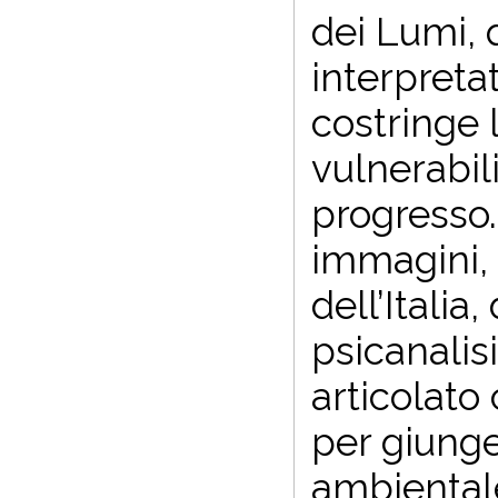
dei Lumi, 
interpreta
costringe 
vulnerabil
progresso.
immagini, d
dell’Italia
psicanalisi
articolato
per giunge
ambiental