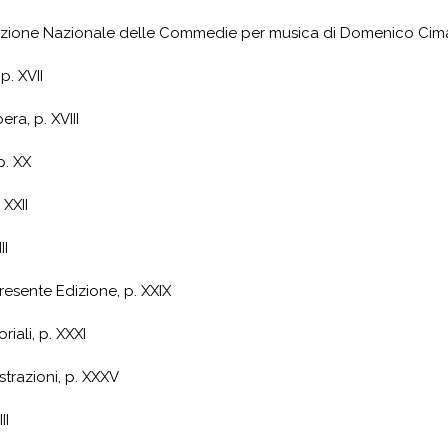
Edizione Nazionale delle Commedie per musica di Domenico Cim
 p.
XVII
era, p. XVIII
 p. XX
. XXII
II
presente Edizione, p.
XXIX
riali, p.
XXXI
ustrazioni, p.
XXXV
II