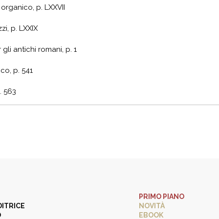
 organico, p.
LXXVII
zi, p.
LXXIX
 gli antichi romani, p. 1
co, p. 541
. 563
PRIMO PIANO
DITRICE
NOVITÀ
O
EBOOK