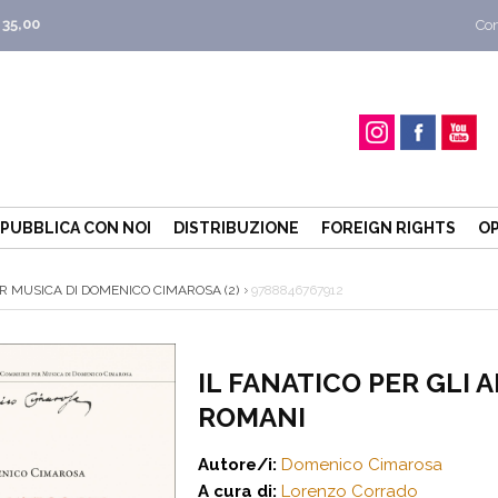
 35,00
Con
PUBBLICA CON NOI
DISTRIBUZIONE
FOREIGN RIGHTS
OP
R MUSICA DI DOMENICO CIMAROSA (2)
9788846767912
IL FANATICO PER GLI 
ROMANI
Autore/i:
Domenico Cimarosa
A cura di:
Lorenzo Corrado