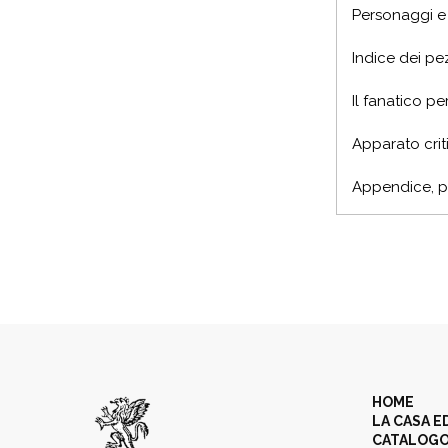
Personaggi e
Indice dei pez
Il fanatico per
Apparato criti
Appendice, p
HOME
LA CASA E
CATALOG