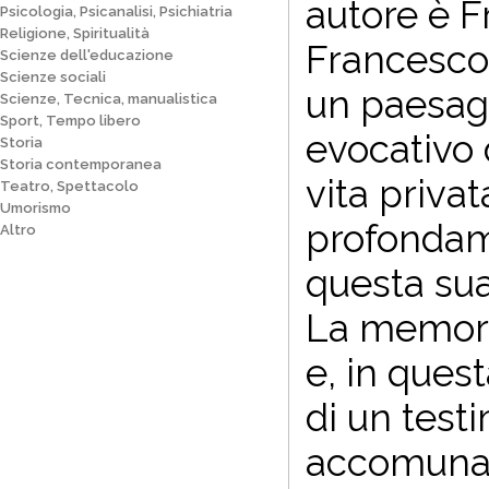
autore è F
Psicologia, Psicanalisi, Psichiatria
Religione, Spiritualità
Francesco 
Scienze dell'educazione
Scienze sociali
un paesagg
Scienze, Tecnica, manualistica
Sport, Tempo libero
evocativo 
Storia
Storia contemporanea
vita priva
Teatro, Spettacolo
Umorismo
profondam
Altro
questa sua
La memoria
e, in ques
di un tes
accomuna n