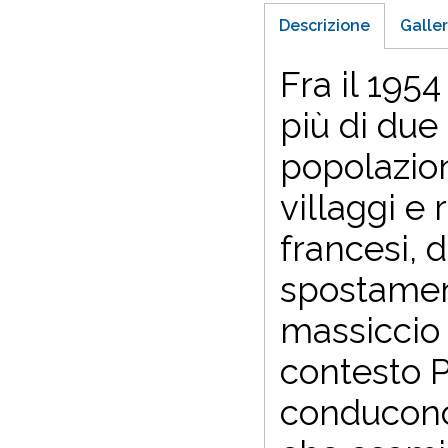
Descrizione
Galler
F
ra il 195
più di due 
popolazion
villaggi e 
francesi, 
spostament
massiccio 
contesto 
conducono 