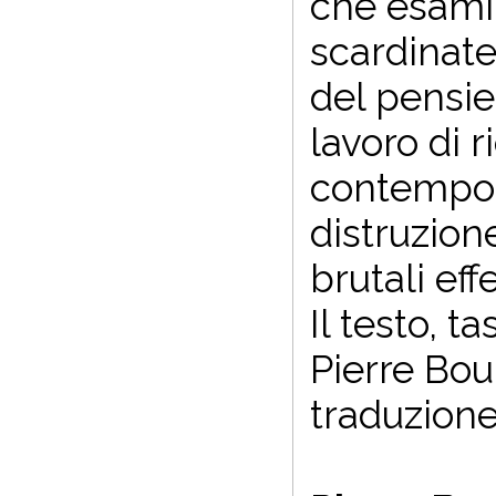
che esami
scardinate
del pensie
lavoro di 
contempor
distruzion
brutali eff
Il testo, t
Pierre Bou
traduzione 