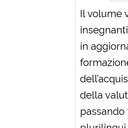
Il volume v
insegnanti
in aggiorn
formazione
dell’acqui
della valu
passando 
plurilingui