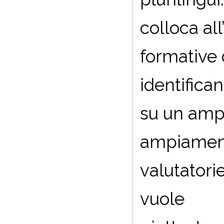
colloca all
formative 
identifica
su un ampi
ampiamente
valutatori
vuole