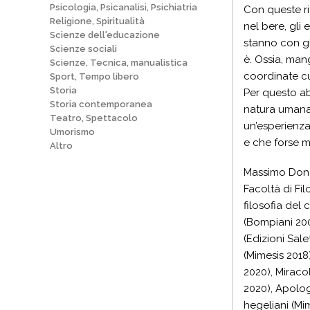
Psicologia, Psicanalisi, Psichiatria
Con queste ri
Religione, Spiritualità
nel bere, gli
Scienze dell'educazione
stanno con gl
Scienze sociali
è. Ossia, man
Scienze, Tecnica, manualistica
coordinate cu
Sport, Tempo libero
Storia
Per questo ab
Storia contemporanea
natura umana.
Teatro, Spettacolo
un’esperienza
Umorismo
e che forse m
Altro
Massimo Donà,
Facoltà di Fil
filosofia del 
(Bompiani 2003
(Edizioni Sale
(Mimesis 2018)
2020), Miraco
2020), Apolog
hegeliani (Mi