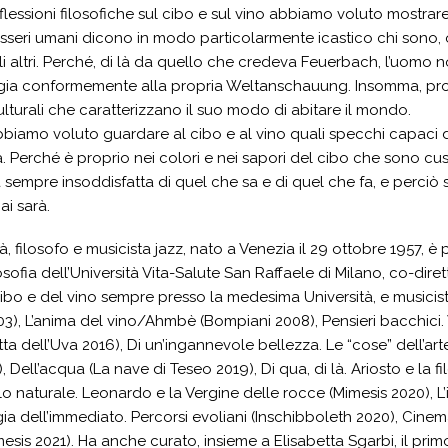
flessioni filosofiche sul cibo e sul vino abbiamo voluto mostrar
 esseri umani dicono in modo particolarmente icastico chi son
i altri. Perché, di là da quello che credeva Feuerbach, l’uomo
gia conformemente alla propria Weltanschauung. Insomma, prop
lturali che caratterizzano il suo modo di abitare il mondo.
biamo voluto guardare al cibo e al vino quali specchi capaci di r
 Perché è proprio nei colori e nei sapori del cibo che sono cust
 sempre insoddisfatta di quel che sa e di quel che fa, e perci
ai sarà.
 filosofo e musicista jazz, nato a Venezia il 29 ottobre 1957, è p
osofia dell’Università Vita-Salute San Raffaele di Milano, co-dir
cibo e del vino sempre presso la medesima Università, e musicista j
), L’anima del vino/Ahmbè (Bompiani 2008), Pensieri bacchici. Vin
tta dell’Uva 2016), Di un’ingannevole bellezza. Le “cose” dell’art
, Dell’acqua (La nave di Teseo 2019), Di qua, di là. Ariosto e la f
lo naturale. Leonardo e la Vergine delle rocce (Mimesis 2020), L’i
ia dell’immediato. Percorsi evoliani (Inschibboleth 2020), Cinemat
mesis 2021). Ha anche curato, insieme a Elisabetta Sgarbi, il pri