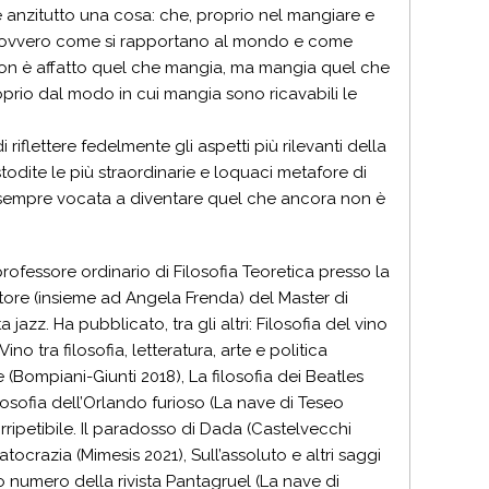
e anzitutto una cosa: che, proprio nel mangiare e
o, ovvero come si rapportano al mondo e come
 non è affatto quel che mangia, ma mangia quel che
rio dal modo in cui mangia sono ricavabili le
iflettere fedelmente gli aspetti più rilevanti della
odite le più straordinarie e loquaci metafore di
ò sempre vocata a diventare quel che ancora non è
rofessore ordinario di Filosofia Teoretica presso la
ettore (insieme ad Angela Frenda) del Master di
azz. Ha pubblicato, tra gli altri: Filosofia del vino
o tra filosofia, letteratura, arte e politica
e (Bompiani-Giunti 2018), La filosofia dei Beatles
ilosofia dell’Orlando furioso (La nave di Teseo
rripetibile. Il paradosso di Dada (Castelvecchi
ocrazia (Mimesis 2021), Sull’assoluto e altri saggi
mo numero della rivista Pantagruel (La nave di