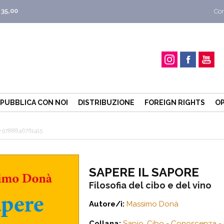
 35,00
Con
PUBBLICA CON NOI
DISTRIBUZIONE
FOREIGN RIGHTS
OP
9788846761415
SAPERE IL SAPORE
Filosofia del cibo e del vino
Autore/i:
Massimo Donà
Collana:
Sapio. Cibo - Conoscenza - F