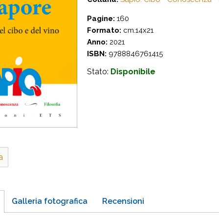
Pagine:
160
Formato:
cm.14x21
Anno:
2021
ISBN:
9788846761415
Stato:
Disponibile
a
Galleria fotografica
Recensioni