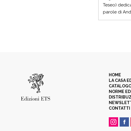
Teseo) dedicat
parole di And
HOME
LA CASA E
CATALOG
NORME ED
DISTRIBU
NEWSLET
CONTATTI