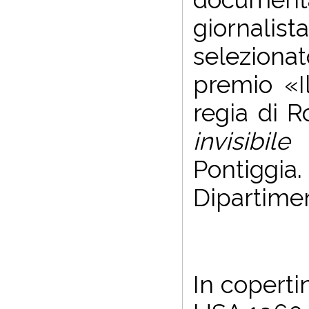
giornalist
seleziona
premio «Il
regia di R
invisibile
t
Pontiggia.
Dipartimen
In coperti