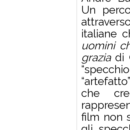
Un percor
attraver
italiane 
uomini c
grazia
di 
“specchio 
“artefatto
che cr
rappresen
film non
gli specc