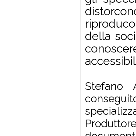
distorc
riproducon
della soc
conoscer
accessibil
Stefano A
conseguito
specializz
Produttor
document