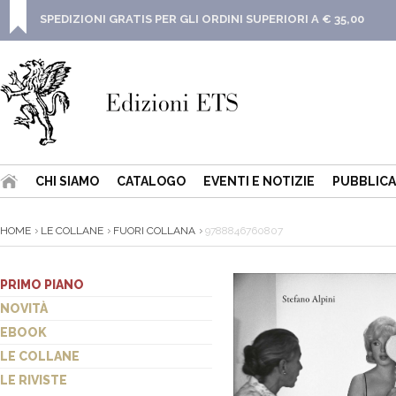
SPEDIZIONI GRATIS PER GLI ORDINI SUPERIORI A € 35,00
CHI SIAMO
CATALOGO
EVENTI E NOTIZIE
PUBBLICA
HOME
LE COLLANE
FUORI COLLANA
9788846760807
PRIMO PIANO
NOVITÀ
EBOOK
LE COLLANE
LE RIVISTE