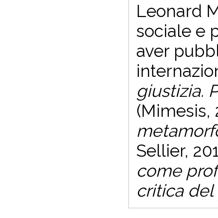
Leonard Ma
sociale e 
aver pubbli
internazio
giustizia. 
(Mimesis, 
metamorfos
Sellier, 20
come prof
critica del