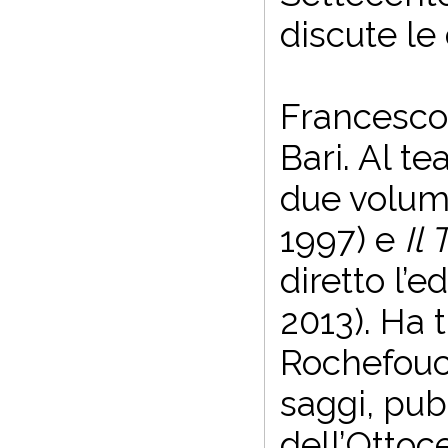
discute le 
Francesco 
Bari. Al te
due volum
1997) e
Il
diretto l’e
2013). Ha
Rochefouca
saggi, pubb
dell’Ottoce