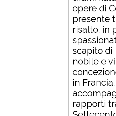
opere di C
presente t
risalto, in
spassionat
scapito di 
nobile e v
concezione
in Francia
accompagn
rapporti t
Settecento