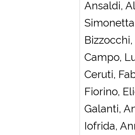
Ansaldi, Al
Simonetta 
Bizzocchi,
Campo, Lu
Ceruti, Fab
Fiorino, E
Galanti, A
Iofrida, A