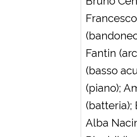
Bruno Cens
Francesco 
(bandoneon
Fantin (arc
(basso acu
(piano); A
(batteria);
Alba Nacin