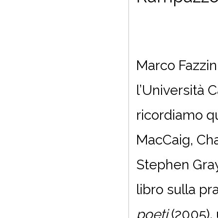
Marco Fazzini
l’Università C
ricordiamo qu
MacCaig, Cha
Stephen Gray 
libro sulla pr
poeti
(2005), 