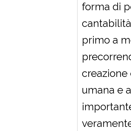
forma di po
cantabilit
primo a me
precorrendo
creazione 
umana e ar
importante
veramente 