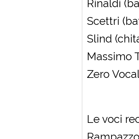
Rinaldi (b
Scettri (b
Slind (chit
Massimo Tu
Zero Voca
Le voci re
Rampazzo 