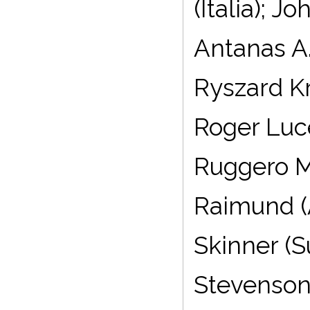
(Italia); J
Antanas A.
Ryszard Kr
Roger Lucey
Ruggero Ma
Raimund (A
Skinner (S
Stevenson 