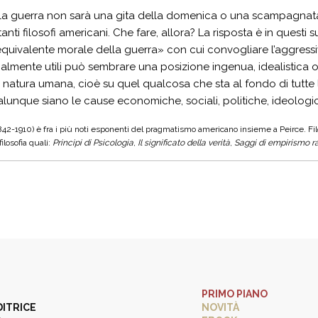
la guerra non sarà una gita della domenica o una scampagnata»
anti filosofi americani. Che fare, allora? La risposta è in questi suo
quivalente morale della guerra» con cui convogliare l’aggressivi
cialmente utili può sembrare una posizione ingenua, idealistic
la natura umana, cioè su quel qualcosa che sta al fondo di tutte l
ualunque siano le cause economiche, sociali, politiche, ideologi
2-1910) è fra i più noti esponenti del pragmatismo americano insieme a Peirce. Filos
filosofia quali:
Principi di Psicologia
,
Il significato della verità
,
Saggi di empirismo r
PRIMO PIANO
DITRICE
NOVITÀ