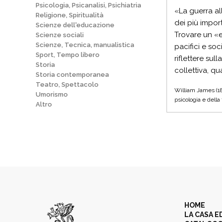
Psicologia, Psicanalisi, Psichiatria
«La guerra al
Religione, Spiritualità
dei più import
Scienze dell'educazione
Trovare un «e
Scienze sociali
Scienze, Tecnica, manualistica
pacifici e so
Sport, Tempo libero
riflettere sul
Storia
collettiva, q
Storia contemporanea
Teatro, Spettacolo
William James (184
Umorismo
psicologia e della 
Altro
HOME
LA CASA E