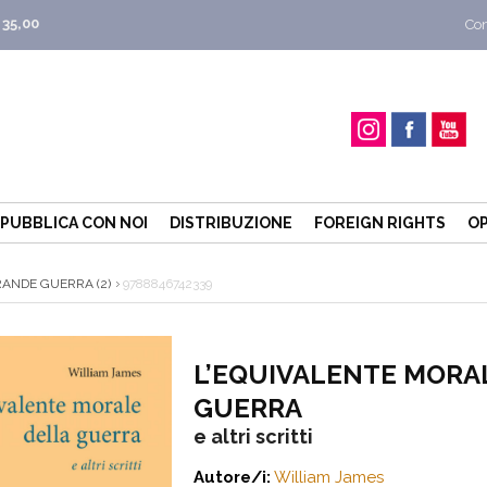
 35,00
Con
PUBBLICA CON NOI
DISTRIBUZIONE
FOREIGN RIGHTS
OP
RANDE GUERRA (2)
9788846742339
L’EQUIVALENTE MORA
GUERRA
e altri scritti
Autore/i:
William James