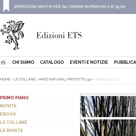
SPEDIZIONI GRATIS PER GLI ORDINI SUPERIORI A € 35,00
CHI SIAMO
CATALOGO
EVENTI E NOTIZIE
PUBBLICA
HOME
LE COLLANE
AREE NATURALI PROTETTE (33)
9788846741721
PRIMO PIANO
NOVITÀ
EBOOK
LE COLLANE
LE RIVISTE