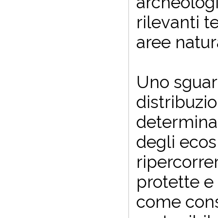
archeologi
rilevanti 
aree natura
Uno sguard
distribuzio
determinan
degli ecos
ripercorrer
protette e
come conse