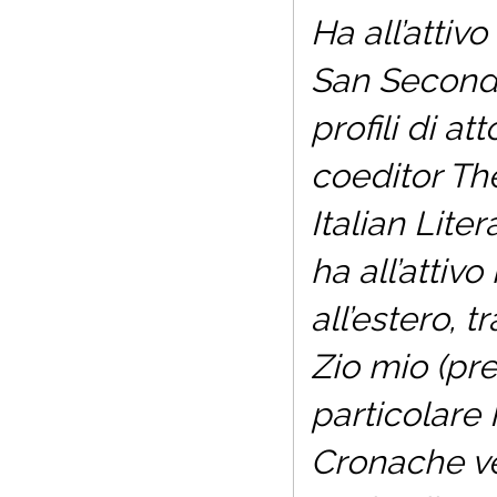
Ha all’attiv
San Secondo
profili di a
coeditor
The
Italian Lite
ha all’attiv
all’estero, t
Zio mio
(pre
particolare
Cronache v