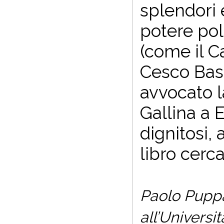
splendori 
potere poli
(come il C
Cesco Base
avvocato l
Gallina a 
dignitosi, 
libro cerca
Paolo Puppa 
all’Univers