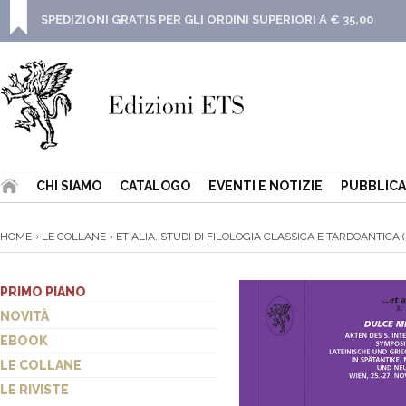
SPEDIZIONI GRATIS PER GLI ORDINI SUPERIORI A € 35,00
CHI SIAMO
CATALOGO
EVENTI E NOTIZIE
PUBBLICA
HOME
LE COLLANE
ET ALIA. STUDI DI FILOLOGIA CLASSICA E TARDOANTICA (
PRIMO PIANO
NOVITÀ
EBOOK
LE COLLANE
LE RIVISTE