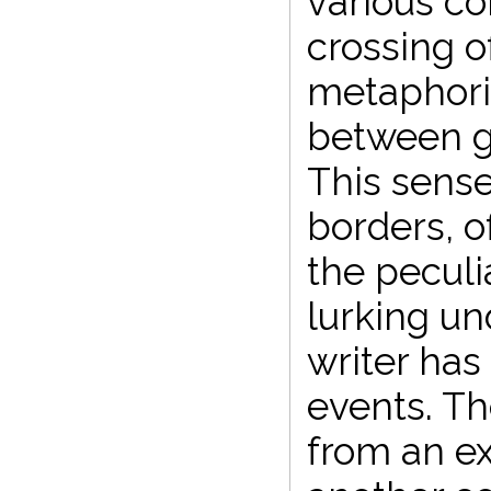
various co
crossing of
metaphoric
between g
This sense
borders, o
the peculia
lurking und
writer has
events. The
from an ex