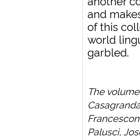
another co
and makes 
of this col
world ling
garbled.
The volume 
Casagranda,
Francesconi
Palusci, Jo