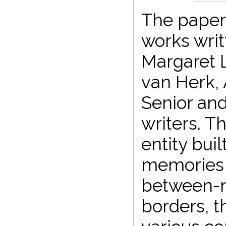
The paper
works wri
Margaret L
van Herk, 
Senior an
writers. T
entity buil
memories a
between-ne
borders, t